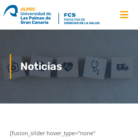
Saltar
al
Tog
contenido
Nav
la facultad
estudios
Noticias
estudiantes
movilidad
recursos
noticias
[fusion_slider hover_type="none"