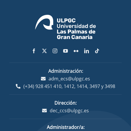
Administración:
adm_ecs@ulpgc.es
(+34) 928 451 410
,
1412
,
1414
,
3497
y
3498
Dirección:
dec_ccs@ulpgc.es
Administrador/a: