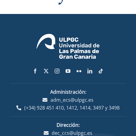
Administración:
adm_ecs@ulpgc.es
(+34) 928 451 410
,
1412
,
1414
,
3497
y
3498
Dirección:
dec_ccs@ulpgc.es