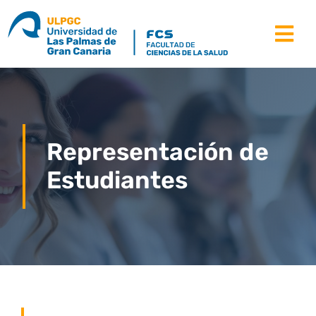
Saltar
al
Tog
contenido
Nav
la facultad
estudios
Representación de
estudiantes
Estudiantes
movilidad
recursos
noticias