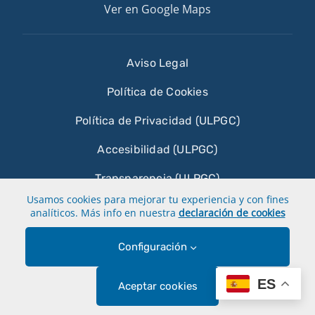
Ver en Google Maps
Aviso Legal
Política de Cookies
Política de Privacidad (ULPGC)
Accesibilidad (ULPGC)
Transparencia (ULPGC)
Usamos cookies para mejorar tu experiencia y con fines
Sobre esta web
analíticos. Más info en nuestra
declaración de cookies
Configuración
© Universidad de Las Palmas de Gran Canaria ·
ES
Aceptar cookies
ULPGC