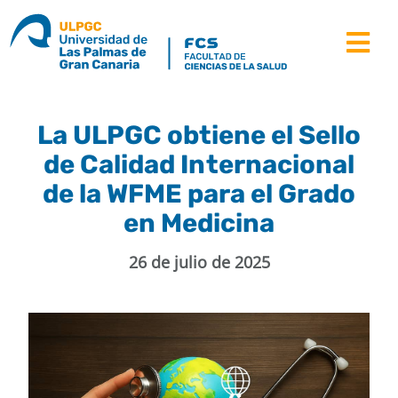
Saltar
al
Tog
contenido
Nav
la facultad
La ULPGC obtiene el Sello
de Calidad Internacional
estudios
de la WFME para el Grado
estudiantes
en Medicina
movilidad
26 de julio de 2025
recursos
noticias