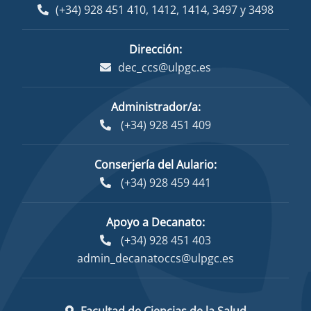
(+34) 928 451 410
,
1412
,
1414
,
3497
y
3498
Dirección:
dec_ccs@ulpgc.es
Administrador/a:
(+34) 928 451 409
Conserjería del Aulario:
(+34) 928 459 441
Apoyo a Decanato:
(+34) 928 451 403
admin_decanatoccs@ulpgc.es
Facultad de Ciencias de la Salud