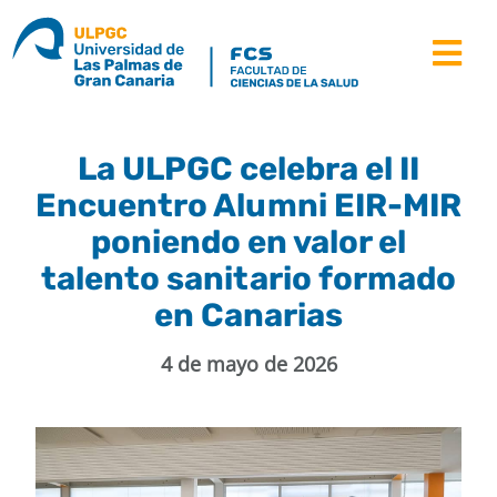
Saltar
al
Tog
contenido
Nav
la facultad
La ULPGC celebra el II
Encuentro Alumni EIR-MIR
estudios
poniendo en valor el
estudiantes
talento sanitario formado
en Canarias
movilidad
4 de mayo de 2026
recursos
noticias